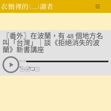
跳
至
主
要
內
容
〖番外〗在波蘭，有 48 個地方名
叫「台灣」｜談《拒絕消失的波
蘭》新書講座
00:00
1X