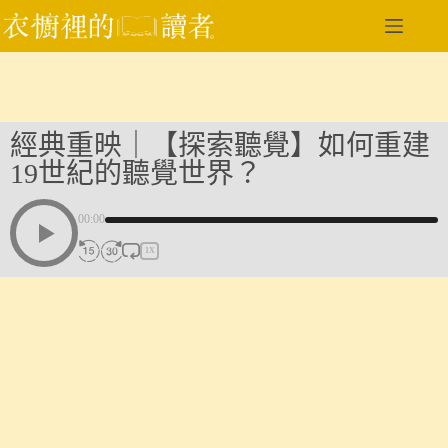
跳
至
主
要
內
容
經典重映｜【探索聽覺】如何重建
19世紀的聽覺世界？
00:00
1X