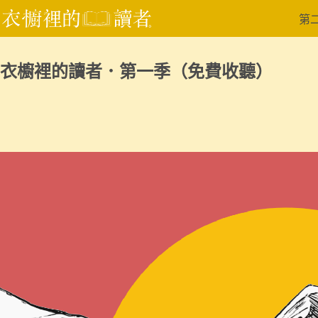
跳
第
至
主
要
衣櫥裡的讀者．第一季（免費收聽）
內
容