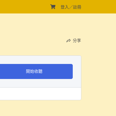
登入／註冊
購
物
車
分享
開始收聽