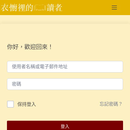
跳
至
主
要
內
容
你好，歡迎回來！
忘記密碼？
保持登入
登入