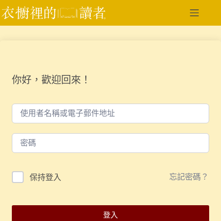
跳
至
主
要
內
容
你好，歡迎回來！
忘記密碼？
保持登入
登入