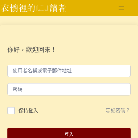
跳
至
主
要
內
容
你好，歡迎回來！
忘記密碼？
保持登入
登入