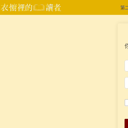
跳
第
至
主
要
內
容