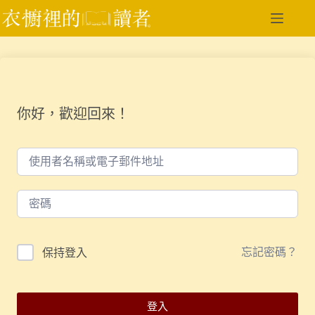
跳
至
主
要
內
容
你好，歡迎回來！
忘記密碼？
保持登入
登入