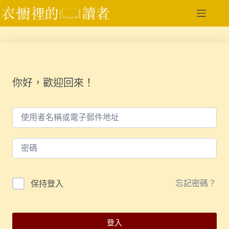
跳
至
主
要
內
容
你好，歡迎回來！
忘記密碼？
保持登入
登入