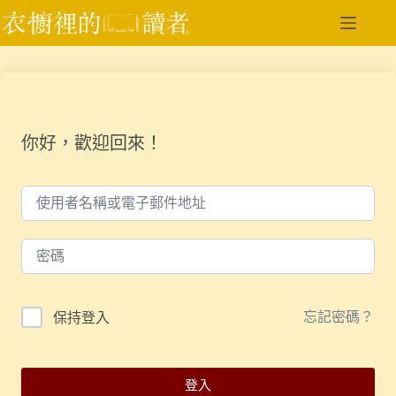
跳
至
主
要
內
容
你好，歡迎回來！
忘記密碼？
保持登入
登入