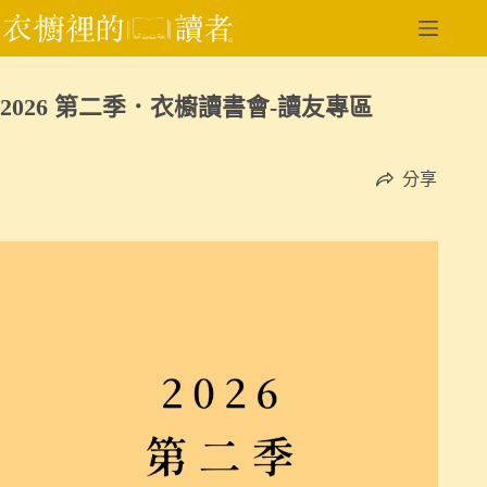
跳
至
主
要
2026 第二季．衣櫥讀書會-讀友專區
內
容
分享