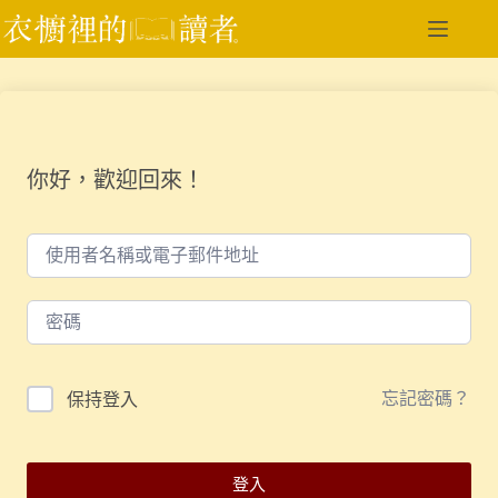
跳
至
主
要
內
容
你好，歡迎回來！
忘記密碼？
保持登入
登入