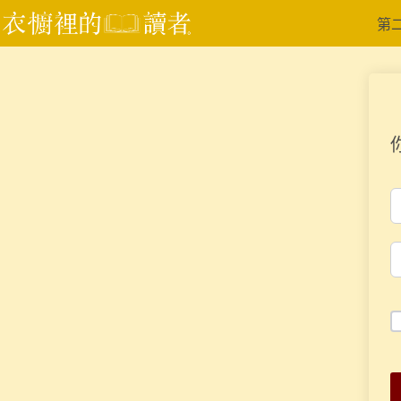
跳
第
至
主
要
內
容