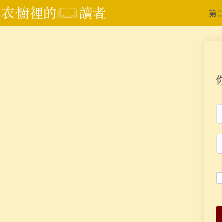
跳
第
至
主
要
內
容