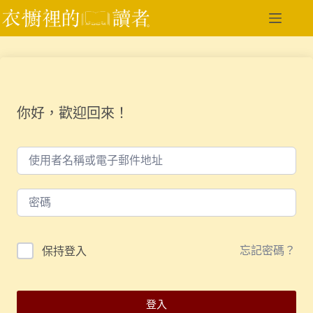
跳
至
主
要
內
容
你好，歡迎回來！
忘記密碼？
保持登入
登入