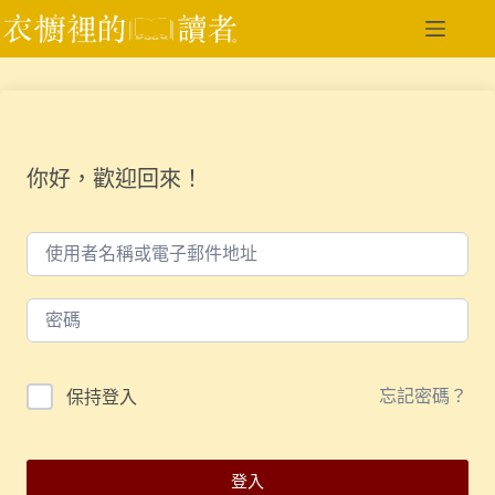
跳
至
主
要
內
容
你好，歡迎回來！
忘記密碼？
保持登入
登入