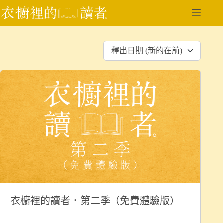
跳
至
主
要
釋出日期 (新的在前)
內
容
衣櫥裡的讀者．第二季（免費體驗版）