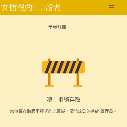
跳
至
主
要
學員註冊
內
容
噢！拒絕存取
您無權存取應用程式的此區域。請諮詢您的系統 管理員。