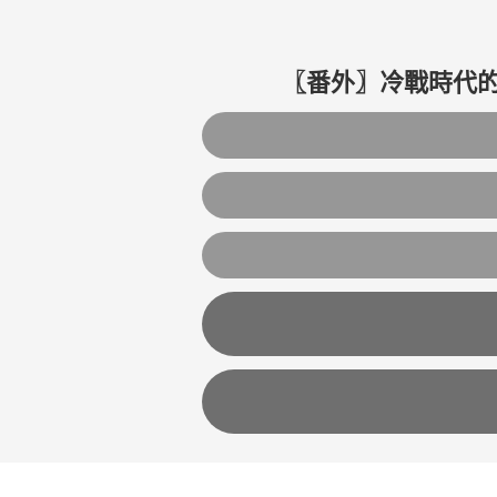
〖番外〗冷戰時代